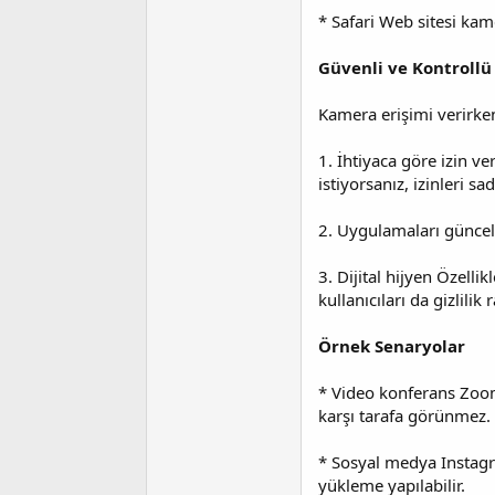
* Safari Web sitesi kame
Güvenli ve Kontrollü
Kamera erişimi verirken
1. İhtiyaca göre izin v
istiyorsanız, izinleri s
2. Uygulamaları güncel t
3. Dijital hijyen Özell
kullanıcıları da gizlili
Örnek Senaryolar
* Video konferans Zoom
karşı tarafa görünmez.
* Sosyal medya Instagr
yükleme yapılabilir.