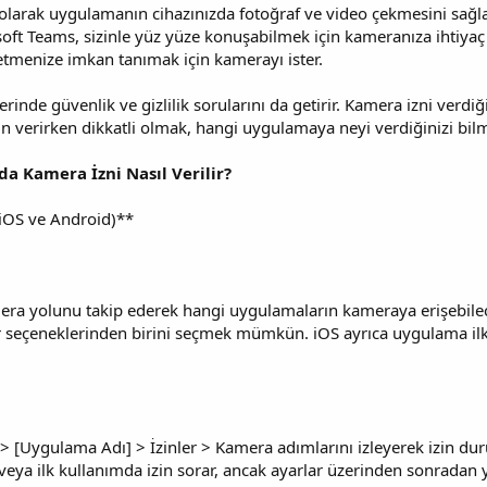
 olarak uygulamanın cihazınızda fotoğraf ve video çekmesini sağl
ft Teams, sizinle yüz yüze konuşabilmek için kameranıza ihtiyaç
etmenize imkan tanımak için kamerayı ister.
rinde güvenlik ve gizlilik sorularını da getirir. Kamera izni verd
zin verirken dikkatli olmak, hangi uygulamaya neyi verdiğinizi bil
da Kamera İzni Nasıl Verilir?
(iOS ve Android)**
amera yolunu takip ederek hangi uygulamaların kameraya erişebile
ır seçeneklerinden birini seçmek mümkün. iOS ayrıca uygulama ilk 
> [Uygulama Adı] > İzinler > Kamera adımlarını izleyerek izin dur
veya ilk kullanımda izin sorar, ancak ayarlar üzerinden sonrad