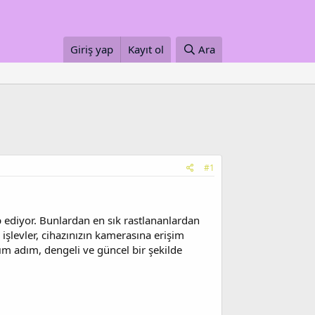
Giriş yap
Kayıt ol
Ara
#1
p ediyor. Bunlardan en sık rastlananlardan
şlevler, cihazınızın kamerasına erişim
dım adım, dengeli ve güncel bir şekilde