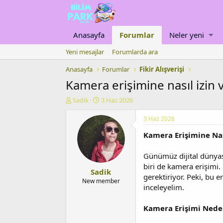
Anasayfa
Forumlar
Neler yeni
Yeni mesajlar
Forumlarda ara
Anasayfa
Forumlar
Fikir Alışverişi
Kamera erişimine nasıl izin ve
K
B
Sadik
3 Haz 2026
o
a
n
ş
3 Haz 2026
u
l
Kamera Erişimine Nası
y
a
u
n
b
g
Günümüz dijital dünyası
a
ı
biri de kamera erişimi
Sadik
ş
ç
gerektiriyor. Peki, bu 
l
t
New member
inceleyelim.
a
a
t
r
a
i
Kamera Erişimi Ned
n
h