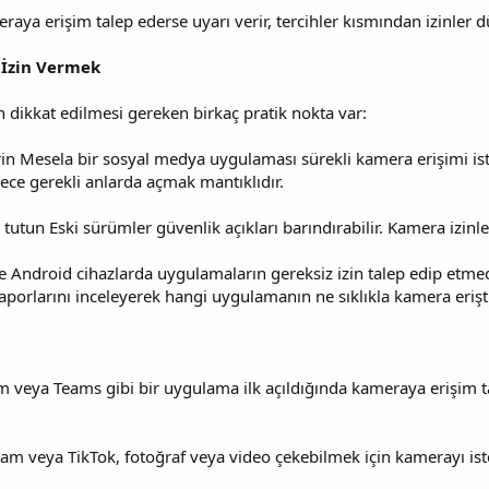
raya erişim talep ederse uyarı verir, tercihler kısmından izinler d
 İzin Vermek
 dikkat edilmesi gereken birkaç pratik nokta var:
erin Mesela bir sosyal medya uygulaması sürekli kamera erişimi is
adece gerekli anlarda açmak mantıklıdır.
utun Eski sürümler güvenlik açıkları barındırabilir. Kamera izinler
ikle Android cihazlarda uygulamaların gereksiz izin talep edip etme
k raporlarını inceleyerek hangi uygulamanın ne sıklıkla kamera erişti
 veya Teams gibi bir uygulama ilk açıldığında kameraya erişim t
am veya TikTok, fotoğraf veya video çekebilmek için kamerayı ist