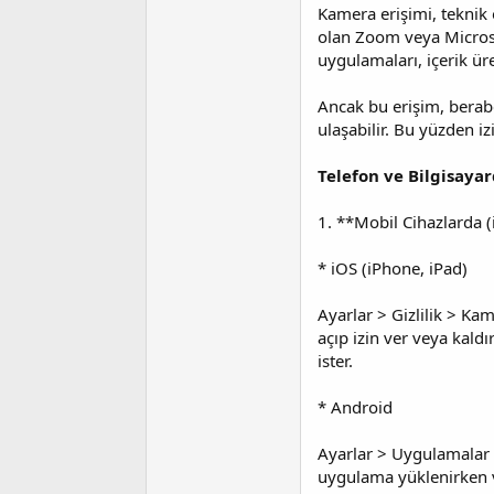
i
Kamera erişimi, teknik
olan Zoom veya Microso
uygulamaları, içerik ür
Ancak bu erişim, berabe
ulaşabilir. Bu yüzden i
Telefon ve Bilgisayar
1. **Mobil Cihazlarda 
* iOS (iPhone, iPad)
Ayarlar > Gizlilik > K
açıp izin ver veya kald
ister.
* Android
Ayarlar > Uygulamalar 
uygulama yüklenirken 