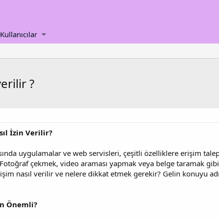
Kullanıcılar
rilir ?
l İzin Verilir?
nda uygulamalar ve web servisleri, çeşitli özelliklere erişim tale
. Fotoğraf çekmek, video araması yapmak veya belge taramak gibi i
erişim nasıl verilir ve nelere dikkat etmek gerekir? Gelin konuyu a
en Önemli?