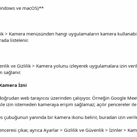
(Windows ve macOS)**
lilik > Kamera menüsünden hangi uygulamaların kamera kullanabilec
ada listelenir.
nlik ve Gizlilik > Kamera yolunu izleyerek uygulamalara izin verile
 sağlanır.
Kamera İzni
 doğrudan web tarayıcısı üzerinden çalışıyor. Örneğin Google M
likle izin istemeden kameraya erişim sağlamaz; açılır pencereler ile
çubuğunun yanında bir kamera ikonu belirir, buradan izin verilebi
penceresi çıkar, ayrıca Ayarlar > Gizlilik ve Güvenlik > İzinler > Ka