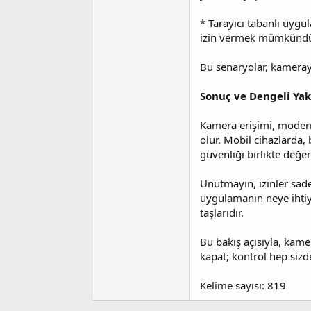
* Tarayıcı tabanlı uyg
izin vermek mümkündü
Bu senaryolar, kameray
Sonuç ve Dengeli Ya
Kamera erişimi, modern
olur. Mobil cihazlarda, 
güvenliği birlikte değe
Unutmayın, izinler sade
uygulamanın neye ihti
taşlarıdır.
Bu bakış açısıyla, kamer
kapat; kontrol hep sizd
Kelime sayısı: 819