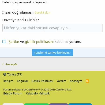
Entering a password is required.
İnsan doğrulaması
Gerekli alan
Davetiye Kodu Giriniz?
Şartlar
ve
gizlilik politikasını
kabul ediyorum.
(Lütfen
6
saniye bekleyin.)
Anasayfa
Türkçe (TR)
İletişim
Koşullar
Gizlilik Politikası
Yardım
Anasayfa
R
S
S
Forum software by XenForo™
© 2010-2019 XenForo Ltd.
Büyük Forum
Kalabalık Yalnızlık