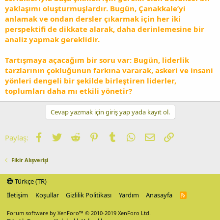
yaklaşımı oluşturmuşlardır. Bugün, Çanakkale’yi
anlamak ve ondan dersler çıkarmak için her iki
perspektifi de dikkate alarak, daha derinlemesine bir
analiz yapmak gereklidir.
Tartışmaya açacağım bir soru var: Bugün, liderlik
tarzlarının çokluğunun farkına vararak, askeri ve insani
yönleri dengeli bir şekilde birleştiren liderler,
toplumları daha mı etkili yönetir?
Cevap yazmak için giriş yap yada kayıt ol.
Facebook
Twitter
Reddit
Pinterest
Tumblr
WhatsApp
E-posta
Link
Paylaş:
Fikir Alışverişi
Türkçe (TR)
İletişim
Koşullar
Gizlilik Politikası
Yardım
Anasayfa
R
S
S
Forum software by XenForo™
© 2010-2019 XenForo Ltd.