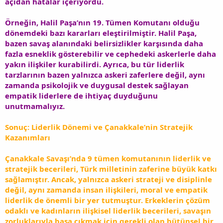
açıdan hatalar içeriyordu.
Örneğin, Halil Paşa’nın 19. Tümen Komutanı olduğu
dönemdeki bazı kararları eleştirilmiştir. Halil Paşa,
bazen savaş alanındaki belirsizlikler karşısında daha
fazla esneklik gösterebilir ve cephedeki askerlerle daha
yakın ilişkiler kurabilirdi. Ayrıca, bu tür liderlik
tarzlarının bazen yalnızca askeri zaferlere değil, aynı
zamanda psikolojik ve duygusal destek sağlayan
empatik liderlere de ihtiyaç duyduğunu
unutmamalıyız.
Sonuç: Liderlik Dönemi ve Çanakkale’nin Stratejik
Kazanımları
Çanakkale Savaşı’nda 9 tümen komutanının liderlik ve
stratejik becerileri, Türk milletinin zaferine büyük katkı
sağlamıştır. Ancak, yalnızca askeri strateji ve disiplinle
değil, aynı zamanda insan ilişkileri, moral ve empatik
liderlik de önemli bir yer tutmuştur. Erkeklerin çözüm
odaklı ve kadınların ilişkisel liderlik becerileri, savaşın
zorluklarıyla başa çıkmak için gerekli olan bütünsel bir