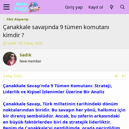
Giriş yap
Kayıt ol
Fikir Alışverişi
Çanakkale savaşında 9 tümen komutanı
kimdir ?
K
B
Sadik
3 May 2026
o
a
n
ş
Sadik
u
l
New member
y
a
u
n
b
g
3 May 2026
#1
a
ı
ş
ç
Çanakkale Savaşı’nda 9 Tümen Komutanı: Strateji,
l
t
Liderlik ve Kişisel İzlenimler Üzerine Bir Analiz
a
a
t
r
Çanakkale Savaşı, Türk milletinin tarihindeki dönüm
a
i
noktalarından biridir. Bu savaşın her yönü, halkımız için
n
h
bir direniş sembolüdür. Ancak, bu zaferin arkasındaki
i
en büyük faktörlerden biri de stratejik liderliktir.
Benim de Çanakkale'yi gezdiğimde, orada geçirdiğim