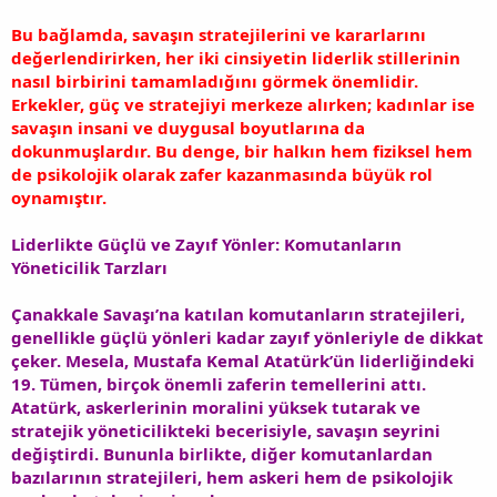
Bu bağlamda, savaşın stratejilerini ve kararlarını
değerlendirirken, her iki cinsiyetin liderlik stillerinin
nasıl birbirini tamamladığını görmek önemlidir.
Erkekler, güç ve stratejiyi merkeze alırken; kadınlar ise
savaşın insani ve duygusal boyutlarına da
dokunmuşlardır. Bu denge, bir halkın hem fiziksel hem
de psikolojik olarak zafer kazanmasında büyük rol
oynamıştır.
Liderlikte Güçlü ve Zayıf Yönler: Komutanların
Yöneticilik Tarzları
Çanakkale Savaşı’na katılan komutanların stratejileri,
genellikle güçlü yönleri kadar zayıf yönleriyle de dikkat
çeker. Mesela, Mustafa Kemal Atatürk’ün liderliğindeki
19. Tümen, birçok önemli zaferin temellerini attı.
Atatürk, askerlerinin moralini yüksek tutarak ve
stratejik yöneticilikteki becerisiyle, savaşın seyrini
değiştirdi. Bununla birlikte, diğer komutanlardan
bazılarının stratejileri, hem askeri hem de psikolojik