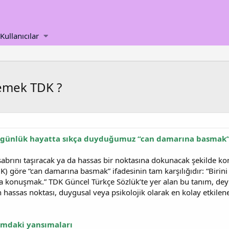
Kullanıcılar
emek TDK ?
 günlük hayatta sıkça duyduğumuz “can damarına basmak”
sabrını taşıracak ya da hassas bir noktasına dokunacak şekilde 
) göre “can damarına basmak” ifadesinin tam karşılığıdır: “Birini ç
 konuşmak.” TDK Güncel Türkçe Sözlük’te yer alan bu tanım, deyi
n hassas noktası, duygusal veya psikolojik olarak en kolay etkile
mdaki yansımaları