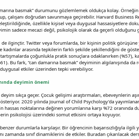
marına basmak” durumunu gözlemlemek oldukça kolay. Örneğin bir
slup, çalışanı doğrudan savunmaya geçirebilir. Harvard Business Re
leştirildiğinde, özellikle kişisel veya duygusal hassasiyetlere 
imin sadece mecazi değil, psikolojik olarak da geçerli olduğunu g
e ilginçtir. Twitter veya forumlarda, bir kişinin politik görüşüne 
ve kadınlar arasında tepkilerin farklı şekilde şekillendiğini de g
r tartışmalarda çoğunlukla pratik sonuçlara odaklanırken (%57), kad
1). Bu fark, “can damarına basmak” deyiminin algılanışında da r
 duygusal etkiler üzerinden tepki verebiliyor.
amında deyimin önemi
u deyim sıkça geçer. Çocuk gelişimi araştırmaları, ebeveynlerin aşır
gösteriyor. 2020 yılında Journal of Child Psychology’da yayımlan
inin hassas noktalarına değinen yorumlarına karşı %72 oranında duy
rin psikolojisi üzerindeki somut etkisini ortaya koyuyor.
benzer durumlarla karşılaşır. Bir öğrencinin başarısızlığıyla ilgil
ı zamanda sınıf dinamiklerini de etkiler. Buradan çıkarılacak de