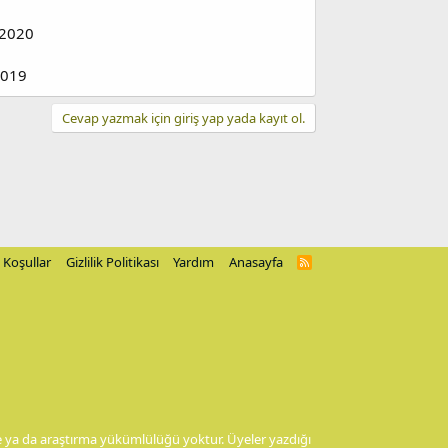
 2020
2019
Cevap yazmak için giriş yap yada kayıt ol.
Koşullar
Gizlilik Politikası
Yardım
Anasayfa
R
S
S
me ya da araştırma yükümlülüğü yoktur. Üyeler yazdığı