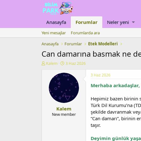
Anasayfa
Forumlar
Neler yeni
Yeni mesajlar
Forumlarda ara
Anasayfa
Forumlar
Etek Modelleri
Can damarına basmak ne d
K
B
Kalem
3 Haz 2026
o
a
n
ş
3 Haz 2026
u
l
Merhaba arkadaşlar,
y
a
u
n
b
g
Hepimiz bazen birinin 
a
ı
Türk Dil Kurumu’na (TDK
Kalem
ş
ç
şekilde davranmak veya
l
t
New member
“Can damarı”, birinin e
a
a
taşır.
t
r
a
i
n
h
Deyimin günlük yaşa