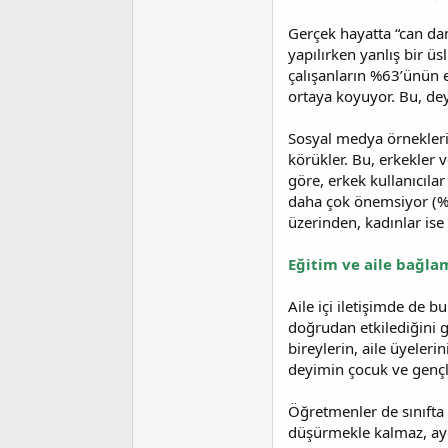
i
Gerçek hayatta “can da
yapılırken yanlış bir ü
çalışanların %63’ünün e
ortaya koyuyor. Bu, dey
Sosyal medya örnekleri d
körükler. Bu, erkekler 
göre, erkek kullanıcıla
daha çok önemsiyor (%6
üzerinden, kadınlar ise
Eğitim ve aile bağl
Aile içi iletişimde de b
doğrudan etkilediğini 
bireylerin, aile üyeler
deyimin çocuk ve gençle
Öğretmenler de sınıfta 
düşürmekle kalmaz, ayn