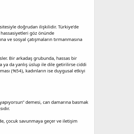
esiyle doğrudan ilişkilidir. Türkiye’de
l hassasiyetleri göz önünde
sına ve sosyal çatışmaların tırmanmasına
ler. Bir arkadaş grubunda, hassas bir
a da yanlış üslup ile dile getirilirse ciddi
ması (%54), kadınların ise duygusal etkiyi
hep yapıyorsun” demesi, can damarına basmak
ıdır.
nde, çocuk savunmaya geçer ve iletişim