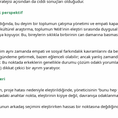
tratejisi açısından da ciddi sonuçları olduğudur.
k perspektif
dığında, bu deyim bir toplumun çatışma yönetimi ve empati kapasit
r kültürel araştırma, toplumun %68’inin eleştiri sırasında duygusa
a koyuyor. Bu, bireylerin sıklıkla birbirinin can damarına basma
im aynı zamanda empati ve sosyal farkındalık kavramlarını da bes
 gündeme getirmek, bazen eğlenceli olabilir; ancak yanlış zamanda y
ir. Bu noktada erkeklerin genellikle durumu çözüm odaklı yorumla
 dikkat çekici bir ayrım yaratıyor.
eri
an, proje hatası nedeniyle eleştirildiğinde, yöneticisinin “bunu 
radaki anahtar nokta, eleştirinin kişiye değil, davranışa odaklanmas
ğunun arkadaş seçimini eleştirirken hassas bir noktasına değdiği