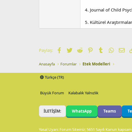
4. Journal of Child Ps
5. Kültürel Araştırmala
Facebook
Twitter
Reddit
Pinterest
Tumblr
WhatsA
E-p
Paylaş:
Anasayfa
Forumlar
Etek Modelleri
Türkçe (TR)
Büyük Forum
Kalabalık Yalnızlık
İLETİŞİM:
WhatsApp
Teams
T
Yasal Uyarı: Forum Sitemiz; 5651 Sayılı Kanun kapsamı