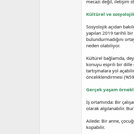
mecazi değil, iletişim s
Kültürel ve sosyoloji
Sosyolojik açıdan bakıl
yapılan 2019 tarihli bi
bulundurmadığını ortay
neden olabiliyor.
Kültürel bağlamda, dey
konuyu esprili bir dille
tartışmalara yol açabil
önceliklendirmesi (%59)
Gerçek yaşam örnekl
İş ortamında: Bir çalış
olarak algılanabilir. Bu
Ailede: Bir anne, çocu
kopabilir.