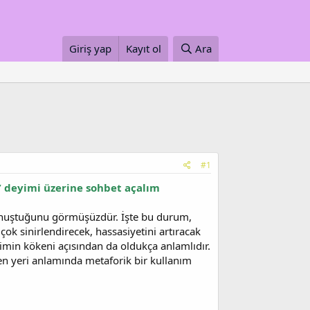
Giriş yap
Kayıt ol
Ara
#1
 deyimi üzerine sohbet açalım
konuştuğunu görmüşüzdür. İşte bu durum,
ok sinirlendirecek, hassasiyetini artıracak
min kökeni açısından da oldukça anlamlıdır.
nen yeri anlamında metaforik bir kullanım