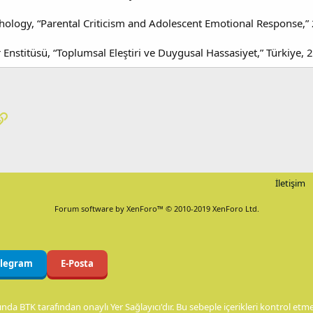
ychology, “Parental Criticism and Adolescent Emotional Response,”
r Enstitüsü, “Toplumsal Eleştiri ve Duygusal Hassasiyet,” Türkiye, 
pp
osta
Link
İletişim
Forum software by XenForo™
© 2010-2019 XenForo Ltd.
elegram
E-Posta
nda BTK tarafından onaylı Yer Sağlayıcı'dır. Bu sebeple içerikleri kontrol et