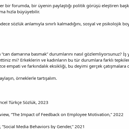
 bir forumda, bir üyenin paylaştığı politik görüşü eleştiren başk
a hızla büyüyebilir.
dece sözlük anlamıyla sınırlı kalmadığını, sosyal ve psikolojik b
ta “can damarına basmak” durumlarını nasıl gözlemliyorsunuz? İş 
ettiniz mi? Erkeklerin ve kadınların bu tür durumlara farklı tepkile
Sizce empati ve farkındalık eksikliği, bu deyimi gerçek çatışmalara
ylaşın, örneklerle tartışalım.
ncel Türkçe Sözlük, 2023
view, “The Impact of Feedback on Employee Motivation,” 2022
, “Social Media Behaviors by Gender,” 2021