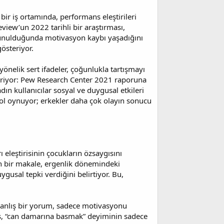
 iş ortamında, performans eleştirileri
view’un 2022 tarihli bir araştırması,
dokunulduğunda motivasyon kaybı yaşadığını
österiyor.
yönelik sert ifadeler, çoğunlukla tartışmayı
österiyor: Pew Research Center 2021 raporuna
ın kullanıcılar sosyal ve duygusal etkileri
ol oynuyor; erkekler daha çok olayın sonucu
ı eleştirisinin çocukların özsaygısını
an bir makale, ergenlik dönemindeki
gusal tepki verdiğini belirtiyor. Bu,
i yanlış bir yorum, sadece motivasyonu
rs, “can damarına basmak” deyiminin sadece