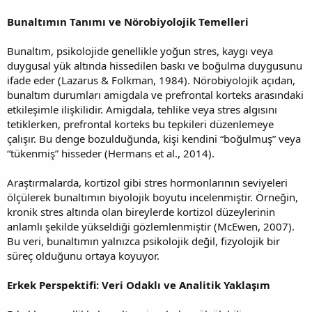
Bunaltımın Tanımı ve Nörobiyolojik Temelleri
Bunaltım, psikolojide genellikle yoğun stres, kaygı veya
duygusal yük altında hissedilen baskı ve boğulma duygusunu
ifade eder (Lazarus & Folkman, 1984). Nörobiyolojik açıdan,
bunaltım durumları amigdala ve prefrontal korteks arasındaki
etkileşimle ilişkilidir. Amigdala, tehlike veya stres algısını
tetiklerken, prefrontal korteks bu tepkileri düzenlemeye
çalışır. Bu denge bozulduğunda, kişi kendini “boğulmuş” veya
“tükenmiş” hisseder (Hermans et al., 2014).
Araştırmalarda, kortizol gibi stres hormonlarının seviyeleri
ölçülerek bunaltımın biyolojik boyutu incelenmiştir. Örneğin,
kronik stres altında olan bireylerde kortizol düzeylerinin
anlamlı şekilde yükseldiği gözlemlenmiştir (McEwen, 2007).
Bu veri, bunaltımın yalnızca psikolojik değil, fizyolojik bir
süreç olduğunu ortaya koyuyor.
Erkek Perspektifi: Veri Odaklı ve Analitik Yaklaşım