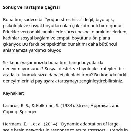
Sonuç ve Tartışma Çağrısı
Bunaltım, sadece bir “yoğun stres hissi” değil; biyolojik,
psikolojik ve sosyal boyutları olan çok katmanlı bir olgudur.
Erkekler veri odaklı analizlerle süreci nesnel olarak incelerken,
kadınlar sosyal bağlam ve empati boyutunu ön plana
çıkarıyor. Bu farklı perspektifler, bunaltımı daha bütüncül
anlamamıza yardımcı oluyor.
Siz kendi yaşamınızda bunaltımı hangi boyutlarda
deneyimliyorsunuz? Sosyal destek ve biyolojik stratejileri bir
arada kullanmak sizce daha etkili olabilir mi? Bu konuda farklı
deneyimlerinizi paylaşarak tartışmayı zenginleştirebilirsiniz.
Kaynaklar:
Lazarus, R. S., & Folkman, S. (1984). Stress, Appraisal, and
Coping. Springer.
Hermans, E. J., et al. (2014). “Dynamic adaptation of large-
scale brain networks in response to acute stressors.” Trends in