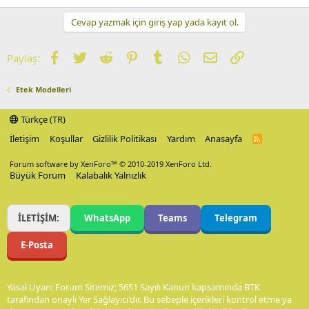
Cevap yazmak için giriş yap yada kayıt ol.
Facebook
Twitter
Reddit
Pinterest
Tumblr
WhatsApp
E-posta
Link
Paylaş:
Etek Modelleri
Türkçe (TR)
İletişim
Koşullar
Gizlilik Politikası
Yardım
Anasayfa
R
S
S
Forum software by XenForo™
© 2010-2019 XenForo Ltd.
Büyük Forum
Kalabalık Yalnızlık
İLETİŞİM:
WhatsApp
Teams
Telegram
E-Posta
Yasal Uyarı: Forum Sitemiz; 5651 Sayılı Kanun kapsamında BTK
tarafından onaylı Yer Sağlayıcı'dır. Bu sebeple içerikleri kontrol etme ya