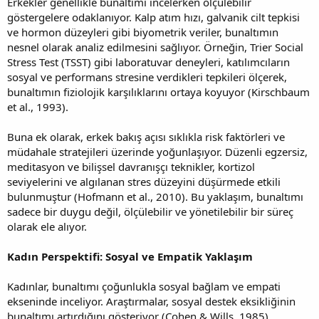
Erkekler genellikle bunaltımı incelerken ölçülebilir
göstergelere odaklanıyor. Kalp atım hızı, galvanik cilt tepkisi
ve hormon düzeyleri gibi biyometrik veriler, bunaltımın
nesnel olarak analiz edilmesini sağlıyor. Örneğin, Trier Social
Stress Test (TSST) gibi laboratuvar deneyleri, katılımcıların
sosyal ve performans stresine verdikleri tepkileri ölçerek,
bunaltımın fiziolojik karşılıklarını ortaya koyuyor (Kirschbaum
et al., 1993).
Buna ek olarak, erkek bakış açısı sıklıkla risk faktörleri ve
müdahale stratejileri üzerinde yoğunlaşıyor. Düzenli egzersiz,
meditasyon ve bilişsel davranışçı teknikler, kortizol
seviyelerini ve algılanan stres düzeyini düşürmede etkili
bulunmuştur (Hofmann et al., 2010). Bu yaklaşım, bunaltımı
sadece bir duygu değil, ölçülebilir ve yönetilebilir bir süreç
olarak ele alıyor.
Kadın Perspektifi: Sosyal ve Empatik Yaklaşım
Kadınlar, bunaltımı çoğunlukla sosyal bağlam ve empati
ekseninde inceliyor. Araştırmalar, sosyal destek eksikliğinin
bunaltımı artırdığını gösteriyor (Cohen & Wills, 1985).