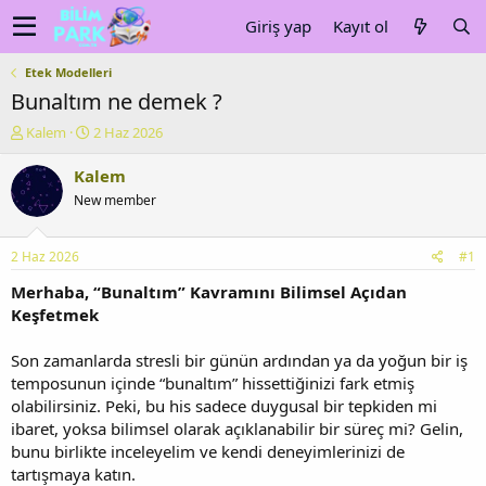
Giriş yap
Kayıt ol
Etek Modelleri
Bunaltım ne demek ?
K
B
Kalem
2 Haz 2026
o
a
n
ş
Kalem
u
l
New member
y
a
u
n
b
g
2 Haz 2026
#1
a
ı
ş
ç
Merhaba, “Bunaltım” Kavramını Bilimsel Açıdan
l
t
Keşfetmek
a
a
t
r
Son zamanlarda stresli bir günün ardından ya da yoğun bir iş
a
i
temposunun içinde “bunaltım” hissettiğinizi fark etmiş
n
h
olabilirsiniz. Peki, bu his sadece duygusal bir tepkiden mi
i
ibaret, yoksa bilimsel olarak açıklanabilir bir süreç mi? Gelin,
bunu birlikte inceleyelim ve kendi deneyimlerinizi de
tartışmaya katın.