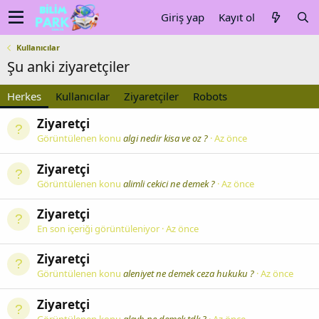
Giriş yap
Kayıt ol
Kullanıcılar
Şu anki ziyaretçiler
Herkes
Kullanıcılar
Ziyaretçiler
Robots
Ziyaretçi
Görüntülenen konu
algi nedir kisa ve oz ?
Az önce
Ziyaretçi
Görüntülenen konu
alimli cekici ne demek ?
Az önce
Ziyaretçi
En son içeriği görüntüleniyor
Az önce
Ziyaretçi
Görüntülenen konu
aleniyet ne demek ceza hukuku ?
Az önce
Ziyaretçi
Görüntülenen konu
aleyh ne demek tdk ?
Az önce