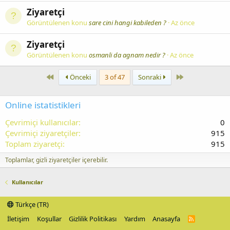
Ziyaretçi
Görüntülenen konu
sare cini hangi kabileden ?
Az önce
Ziyaretçi
Görüntülenen konu
osmanli da agnam nedir ?
Az önce
First
Last
Önceki
3 of 47
Sonraki
Online istatistikleri
Çevrimiçi kullanıcılar
0
Çevrimiçi ziyaretçiler
915
Toplam ziyaretçi
915
Toplamlar, gizli ziyaretçiler içerebilir.
Kullanıcılar
Türkçe (TR)
İletişim
Koşullar
Gizlilik Politikası
Yardım
Anasayfa
R
S