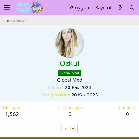
Giriş yap
Kayıt ol
Kullanıcılar
Ozkul
Global Mod
Global Mod
Katılım
20 Kas 2023
Son görülme
20 Kas 2023
Mesajlar
Reaction score
Puanları
1,562
0
0
Bul