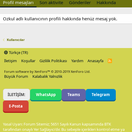
Profil mesajları
Son aktivite
Gönderiler
Hakkında
Ozkul adlı kullanıcının profili hakkında henüz mesaj yok.
Kullanıcılar
Türkçe (TR)
İletişim
Koşullar
Gizlilik Politikası
Yardım
Anasayfa
R
S
S
Forum software by XenForo™
© 2010-2019 XenForo Ltd.
Büyük Forum
Kalabalık Yalnızlık
İLETİŞİM:
WhatsApp
Teams
Telegram
E-Posta
Yasal Uyarı: Forum Sitemiz; 5651 Sayılı Kanun kapsamında BTK
tarafından onaylı Yer Sağlayıcı'dır. Bu sebeple içerikleri kontrol etme ya