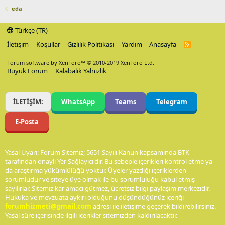
eda
Türkçe (TR)
İletişim
Koşullar
Gizlilik Politikası
Yardım
Anasayfa
R
S
S
Forum software by XenForo™
© 2010-2019 XenForo Ltd.
Büyük Forum
Kalabalık Yalnızlık
İLETİŞİM:
WhatsApp
Teams
Telegram
E-Posta
Yasal Uyarı: Forum Sitemiz; 5651 Sayılı Kanun kapsamında BTK
tarafından onaylı Yer Sağlayıcı'dır. Bu sebeple içerikleri kontrol etme ya
da araştırma yükümlülüğü yoktur. Üyeler yazdığı içeriklerden
sorumludur ve siteye üye olmak ile bu sorumluluğu kabul etmiş
sayılırlar. Sitemiz kar amacı gütmez, ücretsiz bilgi paylaşım merkezidir.
Hukuka ve mevzuata aykırı olduğunu düşündüğünüz içeriği
forumhizmeti@gmail.com
adresi ile iletişime geçerek bildirebilirsiniz.
Yasal süre içerisinde ilgili içerikler sitemizden kaldırılacaktır.