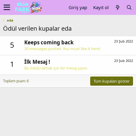
Giriş yap
Kayıt ol
eda
Ödül verilen kupalar eda
Keeps coming back
23 Şub 2022
5
30 messages posted. You must like it here!
İlk Mesaj !
23 Şub 2022
1
Bu ödülü almak için bir mesaj yazın.
Toplam puan: 6
Tüm kupaları göster