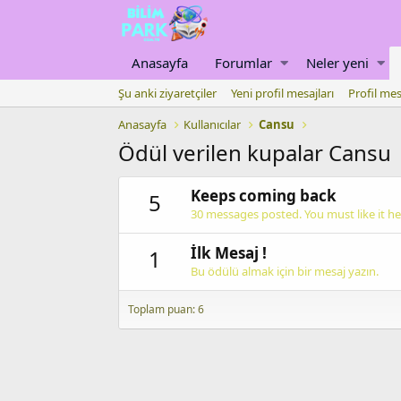
Anasayfa
Forumlar
Neler yeni
Şu anki ziyaretçiler
Yeni profil mesajları
Profil mes
Anasayfa
Kullanıcılar
Cansu
Ödül verilen kupalar Cansu
Keeps coming back
5
30 messages posted. You must like it he
İlk Mesaj !
1
Bu ödülü almak için bir mesaj yazın.
Toplam puan: 6