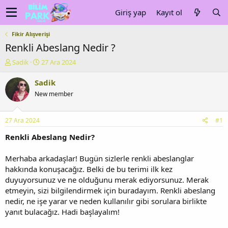
Giriş yap
Kayıt ol
Fikir Alışverişi
Renkli Abeslang Nedir ?
K
B
Sadik
27 Ara 2024
o
a
n
ş
Sadik
u
l
New member
y
a
u
n
b
g
27 Ara 2024
#1
a
ı
ş
ç
Renkli Abeslang Nedir?
l
t
a
a
Merhaba arkadaşlar! Bugün sizlerle renkli abeslanglar
t
r
hakkında konuşacağız. Belki de bu terimi ilk kez
a
i
duyuyorsunuz ve ne olduğunu merak ediyorsunuz. Merak
n
h
etmeyin, sizi bilgilendirmek için buradayım. Renkli abeslang
i
nedir, ne işe yarar ve neden kullanılır gibi sorulara birlikte
yanıt bulacağız. Hadi başlayalım!