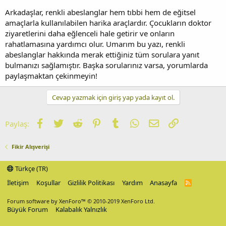
Arkadaşlar, renkli abeslanglar hem tıbbi hem de eğitsel
amaçlarla kullanılabilen harika araçlardır. Çocukların doktor
ziyaretlerini daha eğlenceli hale getirir ve onların
rahatlamasına yardımcı olur. Umarım bu yazı, renkli
abeslanglar hakkında merak ettiğiniz tüm sorulara yanıt
bulmanızı sağlamıştır. Başka sorularınız varsa, yorumlarda
paylaşmaktan çekinmeyin!
Cevap yazmak için giriş yap yada kayıt ol.
Facebook
Twitter
Reddit
Pinterest
Tumblr
WhatsApp
E-posta
Link
Paylaş:
Fikir Alışverişi
Türkçe (TR)
İletişim
Koşullar
Gizlilik Politikası
Yardım
Anasayfa
R
S
S
Forum software by XenForo™
© 2010-2019 XenForo Ltd.
Büyük Forum
Kalabalık Yalnızlık