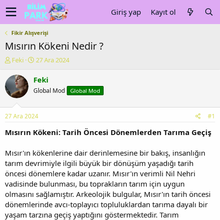
Giriş yap
Kayıt ol
Fikir Alışverişi
Mısırın Kökeni Nedir ?
K
B
Feki
27 Ara 2024
o
a
n
ş
Feki
u
l
Global Mod
Global Mod
y
a
u
n
b
g
27 Ara 2024
#1
a
ı
ş
ç
Mısırın Kökeni: Tarih Öncesi Dönemlerden Tarıma Geçiş
l
t
a
a
Mısır'ın kökenlerine dair derinlemesine bir bakış, insanlığın
t
r
tarım devrimiyle ilgili büyük bir dönüşüm yaşadığı tarih
a
i
öncesi dönemlere kadar uzanır. Mısır'ın verimli Nil Nehri
n
h
vadisinde bulunması, bu toprakların tarım için uygun
i
olmasını sağlamıştır. Arkeolojik bulgular, Mısır'ın tarih öncesi
dönemlerinde avcı-toplayıcı topluluklardan tarıma dayalı bir
yaşam tarzına geçiş yaptığını göstermektedir. Tarım