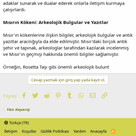
adaklar sunarak ve dualar ederek onlarla iletişim kurmaya
çalışırlardı.
Mısırın Kökeni: Arkeolojik Bulgular ve Yazıtlar
Mısır'ın kökenlerine ilişkin bilgiler, arkeolojik bulgular ve antik
yazıtlar aracılığıyla da elde edilmiştir. Mısır'daki birçok antik
şehir ve tapınak, arkeologlar tarafından kazılarak incelenmiş
ve Mısır'ın geçmişi hakkında önemli bilgiler sağlamıştır.
Örneğin, Rosetta Taşı gibi önemli arkeolojik bulunt
Cevap yazmak için giriş yap yada kayıt ol.
Facebook
Twitter
Reddit
Pinterest
Tumblr
WhatsApp
E-posta
Link
Paylaş:
Fikir Alışverişi
Türkçe (TR)
İletişim
Koşullar
Gizlilik Politikası
Yardım
Anasayfa
R
S