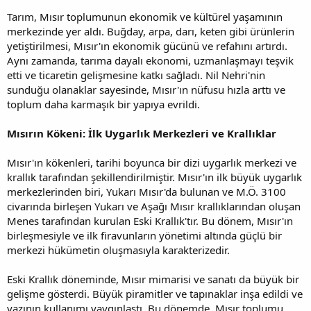
Tarım, Mısır toplumunun ekonomik ve kültürel yaşamının
merkezinde yer aldı. Buğday, arpa, darı, keten gibi ürünlerin
yetiştirilmesi, Mısır'ın ekonomik gücünü ve refahını artırdı.
Aynı zamanda, tarıma dayalı ekonomi, uzmanlaşmayı teşvik
etti ve ticaretin gelişmesine katkı sağladı. Nil Nehri'nin
sunduğu olanaklar sayesinde, Mısır'ın nüfusu hızla arttı ve
toplum daha karmaşık bir yapıya evrildi.
Mısırın Kökeni: İlk Uygarlık Merkezleri ve Krallıklar
Mısır'ın kökenleri, tarihi boyunca bir dizi uygarlık merkezi ve
krallık tarafından şekillendirilmiştir. Mısır'ın ilk büyük uygarlık
merkezlerinden biri, Yukarı Mısır'da bulunan ve M.Ö. 3100
civarında birleşen Yukarı ve Aşağı Mısır krallıklarından oluşan
Menes tarafından kurulan Eski Krallık'tır. Bu dönem, Mısır'ın
birleşmesiyle ve ilk firavunların yönetimi altında güçlü bir
merkezi hükümetin oluşmasıyla karakterizedir.
Eski Krallık döneminde, Mısır mimarisi ve sanatı da büyük bir
gelişme gösterdi. Büyük piramitler ve tapınaklar inşa edildi ve
yazının kullanımı yaygınlaştı. Bu dönemde, Mısır toplumu