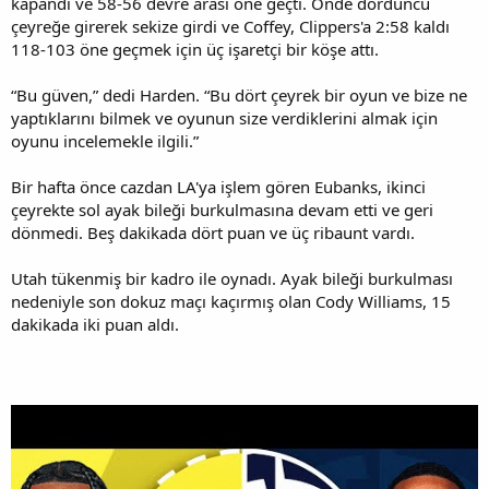
kapandı ve 58-56 devre arası öne geçti. Önde dördüncü
çeyreğe girerek sekize girdi ve Coffey, Clippers'a 2:58 kaldı
118-103 öne geçmek için üç işaretçi bir köşe attı.
“Bu güven,” dedi Harden. “Bu dört çeyrek bir oyun ve bize ne
yaptıklarını bilmek ve oyunun size verdiklerini almak için
oyunu incelemekle ilgili.”
Bir hafta önce cazdan LA'ya işlem gören Eubanks, ikinci
çeyrekte sol ayak bileği burkulmasına devam etti ve geri
dönmedi. Beş dakikada dört puan ve üç ribaunt vardı.
Utah tükenmiş bir kadro ile oynadı. Ayak bileği burkulması
nedeniyle son dokuz maçı kaçırmış olan Cody Williams, 15
dakikada iki puan aldı.