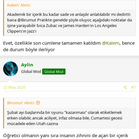
Kalem' Alıntı:
Akademik bir içerik bu kadar sade ve anlaşılır anlatılabilir mi dedirtti
bana @Birumut Pratikte genelde şöyle oluyor, aşağıdaki noktalar da
işine yarayabilir Ivica Zubac ve James Harden'ın Los Angeles
Clippers'ın Jazz'ı
Evet, özellikle son cümlene tamamen katıldım
@Kalem
, bence
de durum böyle ilerliyor
Aylin
Global Mod
Global Mod
22 May 2026
#7
Birumut' Alıntı:
Şubat ayı başlarında bir oyunu "kazanması" olarak etiketlemek
erken olabilir, ancak aciliyet, infaz olmasa bile, Cumartesi gecesi
mücadele eden Utah cazına
Öğretici olmanın yanı sıra insanın zihnini de açan bir içerik