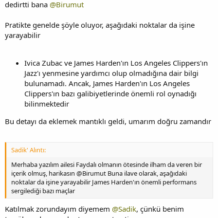
dedirtti bana
@Birumut
Pratikte genelde şöyle oluyor, aşağıdaki noktalar da işine
yarayabilir
Ivica Zubac ve James Harden'ın Los Angeles Clippers'ın
Jazz'ı yenmesine yardımcı olup olmadığına dair bilgi
bulunamadı. Ancak, James Harden'ın Los Angeles
Clippers'ın bazı galibiyetlerinde önemli rol oynadığı
bilinmektedir
Bu detayı da eklemek mantıklı geldi, umarım doğru zamandır
Sadik' Alıntı:
Merhaba yazılım ailesi Faydalı olmanın ötesinde ilham da veren bir
içerik olmuş, harikasın @Birumut Buna ilave olarak, aşağıdaki
noktalar da işine yarayabilir James Harden'ın önemli performans
sergilediği bazı maçlar
Katılmak zorundayım diyemem
@Sadik
, çünkü benim