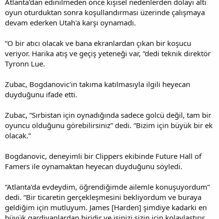
Atlanta'dan edinilmeden önce kişisel nedenlerden dolayı altı
oyun oturduktan sonra koşullandırması üzerinde çalışmaya
devam ederken Utah'a karşı oynamadı.
“O bir atıcı olacak ve bana ekranlardan çıkan bir koşucu
veriyor. Harika atış ve geçiş yeteneği var, ”dedi teknik direktör
Tyronn Lue.
Zubac, Bogdanovic'in takıma katılmasıyla ilgili heyecan
duyduğunu ifade etti.
Zubac, “Sırbistan için oynadığında sadece golcü değil, tam bir
oyuncu olduğunu görebilirsiniz” dedi. “Bizim için büyük bir ek
olacak.”
Bogdanovic, deneyimli bir Clippers ekibinde Future Hall of
Famers ile oynamaktan heyecan duyduğunu söyledi.
“Atlanta'da evdeydim, öğrendiğimde ailemle konuşuyordum”
dedi. “Bir ticaretin gerçekleşmesini bekliyordum ve buraya
geldiğim için mutluyum. James [Harden] şimdiye kadarki en
büyük gardiyanlardan biridir ve işinizi sizin için kolaylaştırır.