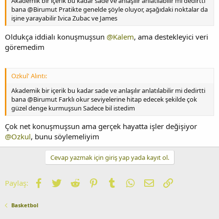
Akademik bir içerik bu kadar sade ve anlaşılır anlatılabilir mi dedirtti
bana @Birumut Pratikte genelde şöyle oluyor, aşağıdaki noktalar da
işine yarayabilir Ivica Zubac ve James
Oldukça iddialı konuşmuşsun
@Kalem
, ama destekleyici veri
göremedim
Ozkul' Alıntı:
Akademik bir içerik bu kadar sade ve anlaşılır anlatılabilir mi dedirtti
bana @Birumut Farklı okur seviyelerine hitap edecek şekilde çok
güzel denge kurmuşsun Sadece bil istedim
Çok net konuşmuşsun ama gerçek hayatta işler değişiyor
@Ozkul
, bunu söylemeliyim
Cevap yazmak için giriş yap yada kayıt ol.
Facebook
Twitter
Reddit
Pinterest
Tumblr
WhatsApp
E-posta
Link
Paylaş:
Basketbol