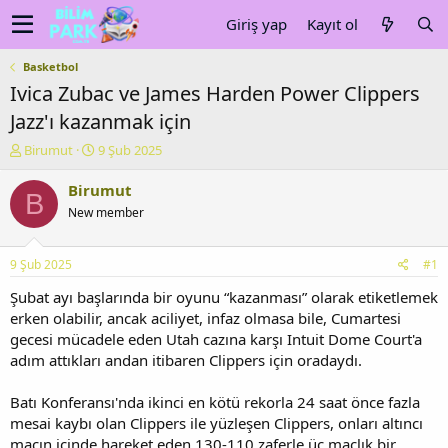
Giriş yap
Kayıt ol
Basketbol
Ivica Zubac ve James Harden Power Clippers
Jazz'ı kazanmak için
K
B
Birumut
9 Şub 2025
o
a
n
ş
Birumut
B
u
l
New member
y
a
u
n
b
g
9 Şub 2025
#1
a
ı
ş
ç
Şubat ayı başlarında bir oyunu “kazanması” olarak etiketlemek
l
t
erken olabilir, ancak aciliyet, infaz olmasa bile, Cumartesi
a
a
gecesi mücadele eden Utah cazına karşı Intuit Dome Court'a
t
r
adım attıkları andan itibaren Clippers için oradaydı.
a
i
n
h
Batı Konferansı'nda ikinci en kötü rekorla 24 saat önce fazla
i
mesai kaybı olan Clippers ile yüzleşen Clippers, onları altıncı
maçın içinde hareket eden 130-110 zaferle üç maçlık bir