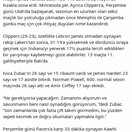
kızakla sona erdi. Minnesota yer. Ayrıca Clippers'a, Perşembe
günü Utah'da başlayarak, sezonun en uzunları olan sekiz
maçlık bir yolculuğa çıkmadan önce Memphis ile Çarşamba
günkü maç için çok ihtiyaç duyulan ivme kazandırdı.
Clippers (29-23), özellikle Lebron James olmadan oynayan
rakip Lakers'tan sonra, 31-19'a yükselmek ve dördüncü sıraya
geçmek için Indiana'yı yenerek 17½ puanla tercih edildikleri
bir yarışmayı kaybetmeyi göze alabilirler. 13 maçta 11.
galibiyetleriyle Batı'da.
Ivica Zubac'ın 26 sayı ve 15 ribaunt vardı ve James Harden 23
sayı ve 17 asistle bitirdi. Norman Powell, 600. normal sezon
maçında 26 sayı attı ve Amir Coffey 17 sayı ekledi.
“Ne gerekiyorsa yapacağım. Zamanımı alıyorum ve
savunmanın beni nasıl oynadığını görüyorum, ”dedi Zubac.
“Son zamanlarda çok fazla çift takım görmedim, bu yüzden
sepeti kesmek ve doğru okumaları yapmakla ilgili.”
Perşembe günü Pacers'a karşı 33 dakika oynayan Kawhi