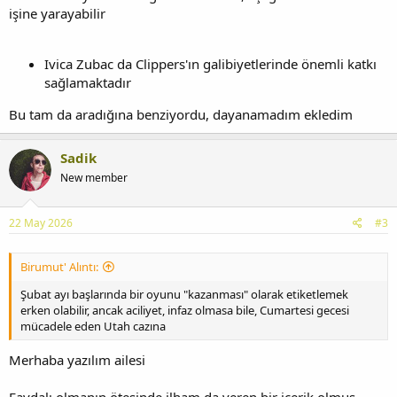
işine yarayabilir
Ivica Zubac da Clippers'ın galibiyetlerinde önemli katkı
sağlamaktadır
Bu tam da aradığına benziyordu, dayanamadım ekledim
Sadik
New member
22 May 2026
#3
Birumut' Alıntı:
Şubat ayı başlarında bir oyunu "kazanması" olarak etiketlemek
erken olabilir, ancak aciliyet, infaz olmasa bile, Cumartesi gecesi
mücadele eden Utah cazına
Merhaba yazılım ailesi
Faydalı olmanın ötesinde ilham da veren bir içerik olmuş,