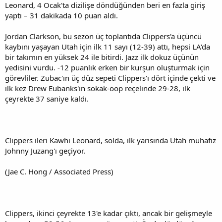
Leonard, 4 Ocak'ta dizilişe döndüğünden beri en fazla giriş
yaptı – 31 dakikada 10 puan aldı.
Jordan Clarkson, bu sezon üç toplantıda Clippers'a üçüncü
kaybını yaşayan Utah için ilk 11 sayı (12-39) attı, hepsi LA'da
bir takımın en yüksek 24 ile bitirdi. Jazz ilk dokuz üçünün
yedisini vurdu. -12 puanlık erken bir kurşun oluşturmak için
görevliler. Zubac'ın üç düz sepeti Clippers'ı dört içinde çekti ve
ilk kez Drew Eubanks'ın sokak-oop reçelinde 29-28, ilk
çeyrekte 37 saniye kaldı.
Clippers ileri Kawhi Leonard, solda, ilk yarısında Utah muhafız
Johnny Juzang'ı geçiyor.
(Jae C. Hong / Associated Press)
Clippers, ikinci çeyrekte 13'e kadar çıktı, ancak bir gelişmeyle