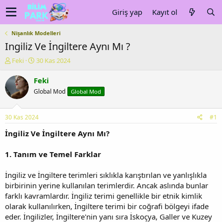
Giriş yap
Kayıt ol
Nişanlık Modelleri
Ingiliz Ve İngiltere Aynı Mı ?
K
B
Feki
30 Kas 2024
o
a
n
ş
Feki
u
l
Global Mod
Global Mod
y
a
u
n
b
g
30 Kas 2024
#1
a
ı
ş
ç
İngiliz Ve İngiltere Aynı Mı?
l
t
a
a
1. Tanım ve Temel Farklar
t
r
a
i
İngiliz ve İngiltere terimleri sıklıkla karıştırılan ve yanlışlıkla
n
h
birbirinin yerine kullanılan terimlerdir. Ancak aslında bunlar
i
farklı kavramlardır. İngiliz terimi genellikle bir etnik kimlik
olarak kullanılırken, İngiltere terimi bir coğrafi bölgeyi ifade
eder. İngilizler, İngiltere'nin yanı sıra İskoçya, Galler ve Kuzey