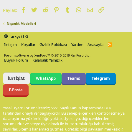
Facebook
Twitter
Reddit
Pinterest
Tumblr
WhatsApp
E-posta
Link
Paylaş:
Nişanlık Modelleri
Türkçe (TR)
İletişim
Koşullar
Gizlilik Politikası
Yardım
Anasayfa
R
S
S
Forum software by XenForo™
© 2010-2019 XenForo Ltd.
Büyük Forum
Kalabalık Yalnızlık
İLETİŞİM:
WhatsApp
Teams
Telegram
E-Posta
Yasal Uyarı: Forum Sitemiz; 5651 Sayılı Kanun kapsamında BTK
tarafından onaylı Yer Sağlayıcı'dır. Bu sebeple içerikleri kontrol etme ya
da araştırma yükümlülüğü yoktur. Üyeler yazdığı içeriklerden
sorumludur ve siteye üye olmak ile bu sorumluluğu kabul etmiş
sayılırlar. Sitemiz kar amacı gütmez, ücretsiz bilgi paylaşım merkezidir.