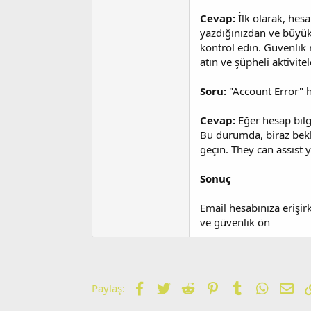
Cevap:
İlk olarak, hesa
yazdığınızdan ve büyük
kontrol edin. Güvenlik 
atın ve şüpheli aktivitele
Soru:
"Account Error" h
Cevap:
Eğer hesap bilg
Bu durumda, biraz bekl
geçin. They can assist 
Sonuç
Email hesabınıza erişir
ve güvenlik ön
Facebook
Twitter
Reddit
Pinterest
Tumblr
WhatsA
E-p
Paylaş: