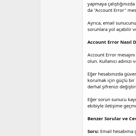
i
yapmaya çalıştığınızda v
da "Account Error" mesa
Ayrıca, email sunucunuz
sorunlara yol açabilir v
Account Error Nasıl D
Account Error mesajını d
olun. Kullanıcı adınızı
Eğer hesabınızda güvenl
korumak için güçlü bir ş
derhal şifrenizi değişti
Eğer sorun sunucu kayna
ekibiyle iletişime geçm
Benzer Sorular ve Ce
Soru:
Email hesabıma g