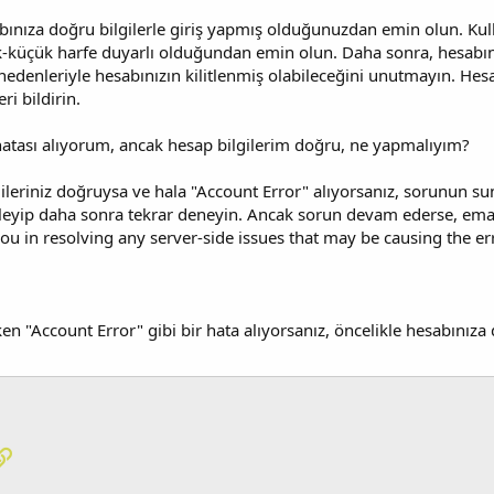
bınıza doğru bilgilerle giriş yapmış olduğunuzdan emin olun. Kulla
-küçük harfe duyarlı olduğundan emin olun. Daha sonra, hesabın
nedenleriyle hesabınızın kilitlenmiş olabileceğini unutmayın. Hes
ri bildirin.
atası alıyorum, ancak hesap bilgilerim doğru, ne yapmalıyım?
ileriniz doğruysa ve hala "Account Error" alıyorsanız, sorunun sun
eyip daha sonra tekrar deneyin. Ancak sorun devam ederse, email 
you in resolving any server-side issues that may be causing the err
ken "Account Error" gibi bir hata alıyorsanız, öncelikle hesabınız
pp
osta
Link