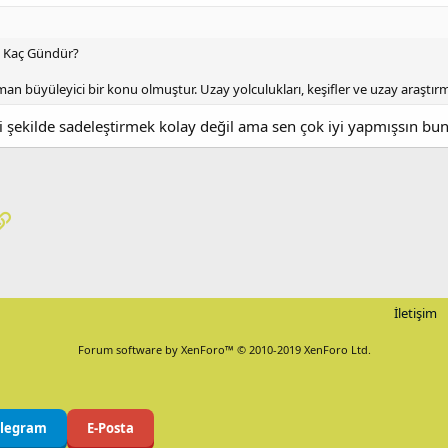
 Kaç Gündür?
man büyüleyici bir konu olmuştur. Uzay yolculukları, keşifler ve uzay araştırma
i şekilde sadeleştirmek kolay değil ama sen çok iyi yapmışsın bu
pp
osta
Link
İletişim
Forum software by XenForo™
© 2010-2019 XenForo Ltd.
elegram
E-Posta