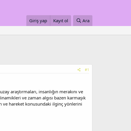
Giriş yap
Kayıt ol
Ara
#1
 uzay araştırmaları, insanlığın merakını ve
dinamikleri ve zaman algısı bazen karmaşık
 ve hareket konusundaki ilginç yönlerini