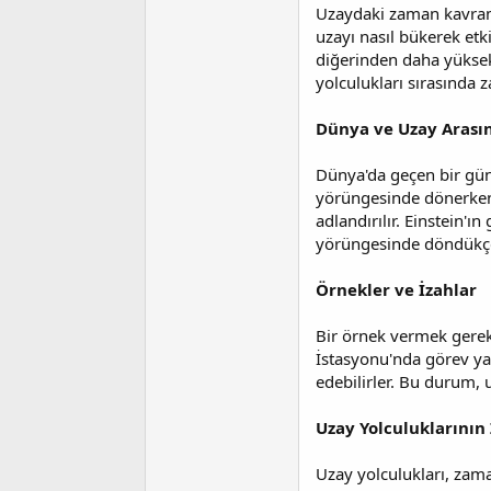
i
Uzaydaki zaman kavramı, 
uzayı nasıl bükerek etk
diğerinden daha yüksek 
yolculukları sırasında z
Dünya ve Uzay Arası
Dünya'da geçen bir gün,
yörüngesinde dönerken,
adlandırılır. Einstein'
yörüngesinde döndükçe,
Örnekler ve İzahlar
Bir örnek vermek gereki
İstasyonu'nda görev ya
edebilirler. Bu durum,
Uzay Yolculuklarının
Uzay yolculukları, zama