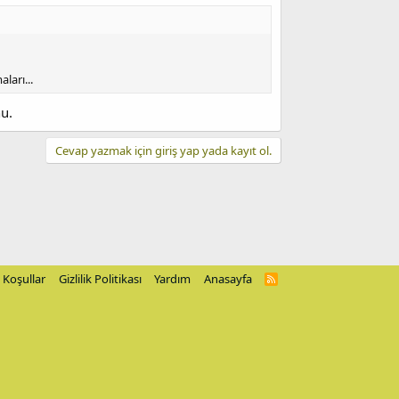
ları...
nu.
Cevap yazmak için giriş yap yada kayıt ol.
Koşullar
Gizlilik Politikası
Yardım
Anasayfa
R
S
S