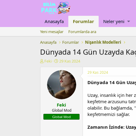
Anasayfa
Forumlar
Neler yeni
Yeni mesajlar
Forumlarda ara
Anasayfa
Forumlar
Nişanlık Modelleri
Dünyada 14 Gün Uzayda Ka
K
B
Feki
29 Kas 2024
o
a
n
ş
29 Kas 2024
u
l
Dünyada 14 Gün Uza
y
a
u
n
b
g
Uzay, insanlık için her
a
ı
keşfetme arzusunu tatm
Feki
ş
ç
olabilir. Bu bağlamda,
l
t
Global Mod
keşfetmemizi sağlar.
a
a
Global Mod
t
r
a
i
Zamanın İzinde: Uzay
n
h