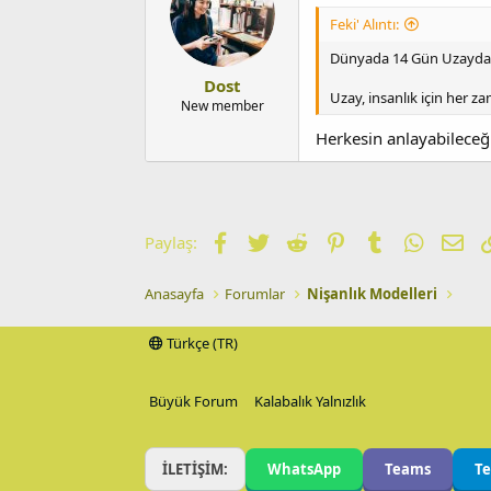
Feki' Alıntı:
Dünyada 14 Gün Uzayda
Dost
Uzay, insanlık için her za
New member
Herkesin anlayabileceğ
Facebook
Twitter
Reddit
Pinterest
Tumblr
WhatsA
E-p
Paylaş:
Anasayfa
Forumlar
Nişanlık Modelleri
Türkçe (TR)
Büyük Forum
Kalabalık Yalnızlık
İLETİŞİM:
WhatsApp
Teams
T