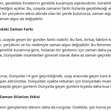
genellikle Einstein'ın görelilik kuramıyla ilişkilendirilir. Göreli
ilediğini açıklar. Bu, uzayda zamanın farklı hızlarda geçebileceği a
bir yerçekimi etkisi altında olan bir yerde bulunursa, zaman algıla
aman algısı da değişebilir.
ndaki Zaman Farkı
 uzayda geçen bir günden farklı olabilir. Bu fark, birkaç faktöre b
 yerçekimi ve hız nedeniyle zaman algısı değişebilir. Bu fenomen
ın görelilik kuramına göre, hızlanan bir gözlemci için zaman daha y
 Dünya'daki insanlardan göreceli olarak daha az zaman geçirebili
rse, Dünya'da 14 gün geçirildiğinde, uzay aracında geçen süre dah
pan astronotlar, Dünya'dan uzakta oldukları için Dünya'daki insan
 uzayda geçen günlerin Dünya'da geçen günlere kıyasla daha kısa 
 Zaman Dilation Etkisi
nın genişlemesi etkisini daha da vurgular. Özellikle, ışık hızına ya