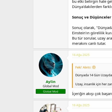
bu etki belirgin hale ge
Dünya'dakilerden farklı
Sonuç ve Düşünceler
Sonuç olarak, "Dünyada
Einstein'ın görelilik ku
Bu tür sorular, uzay ar
merakını canlı tutar.
16 Ağu 2025
Feki' Alıntı:
Dünyada 14 Gün Uzayda
Aylin
Uzay, insanlık için her za
Global Mod
Global Mod
İçeriğin akışı çok başa
16 Ağu 2025