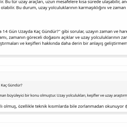
lir. Bu tür uzay araçları, uzun mesafelere kısa sürede ulaşabilir, 
 olabilir. Bu durum, uzay yolculuklarının karmaşıklığını ve zaman 
 14 Gün Uzayda Kaç Gündür?" gibi sorular, uzayın zaman ve hare
ramı, zamanın göreceli doğasını açıklar ve uzay yolculuklarının zama
aştırmaları ve keşifleri hakkında daha derin bir anlayış geliştirme
 Kaç Gündür?
man büyüleyici bir konu olmuştur. Uzay yolculukları, keşifler ve uzay araştırma
rılı olmuş, özellikle teknik kısımlarda bile zorlanmadan okunuyor 