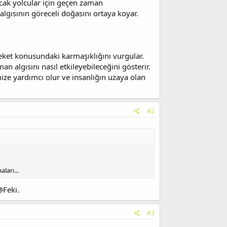
ancak yolcular için geçen zaman
algısının göreceli doğasını ortaya koyar.
ket konusundaki karmaşıklığını vurgular.
n algısını nasıl etkileyebileceğini gösterir.
mize yardımcı olur ve insanlığın uzaya olan
#2
ları...
@Feki.
#3