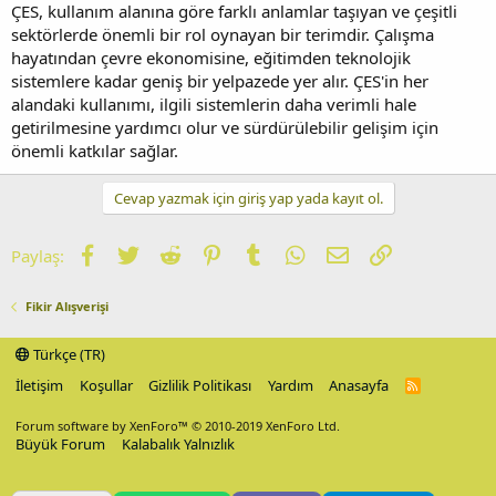
ÇES, kullanım alanına göre farklı anlamlar taşıyan ve çeşitli
sektörlerde önemli bir rol oynayan bir terimdir. Çalışma
hayatından çevre ekonomisine, eğitimden teknolojik
sistemlere kadar geniş bir yelpazede yer alır. ÇES'in her
alandaki kullanımı, ilgili sistemlerin daha verimli hale
getirilmesine yardımcı olur ve sürdürülebilir gelişim için
önemli katkılar sağlar.
Cevap yazmak için giriş yap yada kayıt ol.
Facebook
Twitter
Reddit
Pinterest
Tumblr
WhatsApp
E-posta
Link
Paylaş:
Fikir Alışverişi
Türkçe (TR)
İletişim
Koşullar
Gizlilik Politikası
Yardım
Anasayfa
R
S
S
Forum software by XenForo™
© 2010-2019 XenForo Ltd.
Büyük Forum
Kalabalık Yalnızlık