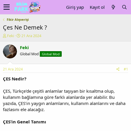
Giriş yap
Kayıt ol
Fikir Alışverişi
Çes Ne Demek ?
K
B
Feki
21 Ara 2024
o
a
n
ş
Feki
u
l
Global Mod
Global Mod
y
a
u
n
b
g
21 Ara 2024
#1
a
ı
ş
ç
ÇES Nedir?
l
t
a
a
ÇES, Türkçe'de çeşitli anlamlar taşıyan bir kısaltma olup,
t
r
kullanım bağlamına göre farklı alanlarda yer alabilir. Bu
a
i
yazıda, ÇES’in yaygın anlamlarını, kullanım alanlarını ve daha
n
h
fazlasını ele alacağız.
i
ÇES’in Genel Tanımı