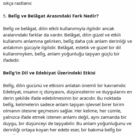
sıkça rastlanır.
5.
Belîg ve Belâgat Arasındaki Fark Nedir?
Belîg ve belâgat, dilin etkili kullanımıyla ilgilidir ancak
aralarındaki farklar da vardır. Belâgat, dilin güzel ve etkili
kullanımı anlamına gelirken, belîg daha çok anlam derinliği ve
anlatımın gücüyle ilgilidir. Belâgat, estetik ve güzel bir dil
kullanımıyken, belîg, anlam yoğunluğu taşıyan güçlü bir
ifadedir.
Belîg'in Dil ve Edebiyat Üzerindeki Etkisi
Belîg, dilin gücünü ve etkisini anlatan önemli bir kavramdır.
Edebiyat, insanın iç dünyasını, düşüncelerini ve duygularını en
derin şekilde ifade edebilmesinin bir aracıdır. Bu noktada
belîg, kelimelerin sadece anlam taşıyan işlevsel birer birim
olmanın ötesine geçmesini sağlar. Her kelime, her cümle,
yalnızca ifade etmek istenen anlamı değil, aynı zamanda bir
duygu, bir düşünceyi de taşıyabilir. Bu anlam yoğunluğunu ve
derinliği ortaya koyan her edebi eser, bir bakıma belîg bir