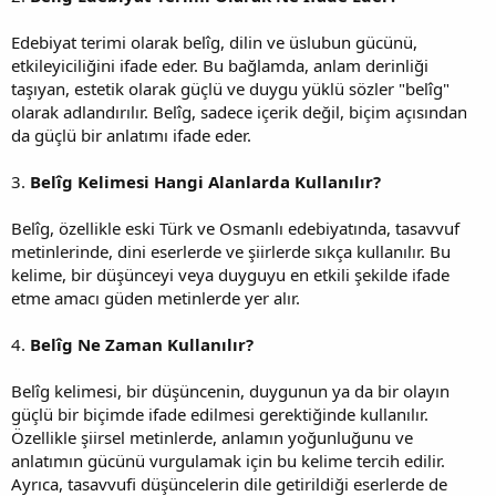
Edebiyat terimi olarak belîg, dilin ve üslubun gücünü,
etkileyiciliğini ifade eder. Bu bağlamda, anlam derinliği
taşıyan, estetik olarak güçlü ve duygu yüklü sözler "belîg"
olarak adlandırılır. Belîg, sadece içerik değil, biçim açısından
da güçlü bir anlatımı ifade eder.
3.
Belîg Kelimesi Hangi Alanlarda Kullanılır?
Belîg, özellikle eski Türk ve Osmanlı edebiyatında, tasavvuf
metinlerinde, dini eserlerde ve şiirlerde sıkça kullanılır. Bu
kelime, bir düşünceyi veya duyguyu en etkili şekilde ifade
etme amacı güden metinlerde yer alır.
4.
Belîg Ne Zaman Kullanılır?
Belîg kelimesi, bir düşüncenin, duygunun ya da bir olayın
güçlü bir biçimde ifade edilmesi gerektiğinde kullanılır.
Özellikle şiirsel metinlerde, anlamın yoğunluğunu ve
anlatımın gücünü vurgulamak için bu kelime tercih edilir.
Ayrıca, tasavvufi düşüncelerin dile getirildiği eserlerde de