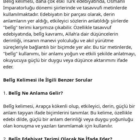
Belîg kelimesi, daha çok eski Türk edebiyatında, Osmanlı
İmparatorluğu dönemi şiirlerinde ve tasavvufi metinlerde
kullanılmaktadır. Edebiyatın bir parçası olarak, derin
anlamların yer aldığı, etkileyici sözlerin anlatıldığı şiirlerde
"belîg" terimi karşımıza çıkabilir. Özellikle tasavvuf
edebiyatında, belîg kavramı, Allah’a dair düşüncelerin
derinliği, insanın manevi yolculuğu ve akıl yürütme
süreçleriyle bağlantılı bir biçimde yer alır. Bu tür metinlerde,
"belîg" kullanımı, bir anlamı yoğun ve etkili şekilde anlatmayı,
okuyucuya güçlü bir duygu veya düşünce aktarımını ifade
eder.
Belîg Kelimesi ile İlgili Benzer Sorular
1.
Belîg Ne Anlama Gelir?
Belîg kelimesi, Arapça kökenli olup, etkileyici, derin, güçlü bir
anlam taşıyan ifade biçimlerini tanımlar. Bu kelime, özellikle
edebi dilde, güçlü bir anlam derinliği veya duygu yoğunluğu
olan konuşma ve yazıları tanımlamak için kullanılır.
2.
Belîg Edebiyat Terimi Olarak Ne İfade Eder?