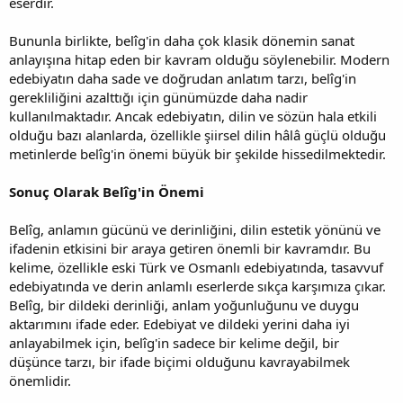
eserdir.
Bununla birlikte, belîg'in daha çok klasik dönemin sanat
anlayışına hitap eden bir kavram olduğu söylenebilir. Modern
edebiyatın daha sade ve doğrudan anlatım tarzı, belîg'in
gerekliliğini azalttığı için günümüzde daha nadir
kullanılmaktadır. Ancak edebiyatın, dilin ve sözün hala etkili
olduğu bazı alanlarda, özellikle şiirsel dilin hâlâ güçlü olduğu
metinlerde belîg'in önemi büyük bir şekilde hissedilmektedir.
Sonuç Olarak Belîg'in Önemi
Belîg, anlamın gücünü ve derinliğini, dilin estetik yönünü ve
ifadenin etkisini bir araya getiren önemli bir kavramdır. Bu
kelime, özellikle eski Türk ve Osmanlı edebiyatında, tasavvuf
edebiyatında ve derin anlamlı eserlerde sıkça karşımıza çıkar.
Belîg, bir dildeki derinliği, anlam yoğunluğunu ve duygu
aktarımını ifade eder. Edebiyat ve dildeki yerini daha iyi
anlayabilmek için, belîg'in sadece bir kelime değil, bir
düşünce tarzı, bir ifade biçimi olduğunu kavrayabilmek
önemlidir.