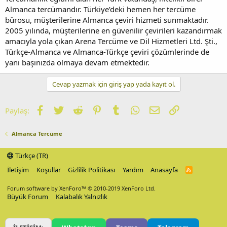
Almanca tercümandır. Türkiye’deki hemen her tercüme
bürosu, müşterilerine Almanca çeviri hizmeti sunmaktadır.
2005 yılında, müşterilerine en güvenilir çevirileri kazandırmak
amacıyla yola çıkan Arena Tercüme ve Dil Hizmetleri Ltd. Şti.,
Türkçe-Almanca ve Almanca-Türkçe çeviri çözümlerinde de
yanı başınızda olmaya devam etmektedir.
Cevap yazmak için giriş yap yada kayıt ol.
Facebook
Twitter
Reddit
Pinterest
Tumblr
WhatsApp
E-posta
Link
Paylaş:
Almanca Tercüme
Türkçe (TR)
İletişim
Koşullar
Gizlilik Politikası
Yardım
Anasayfa
R
S
S
Forum software by XenForo™
© 2010-2019 XenForo Ltd.
Büyük Forum
Kalabalık Yalnızlık