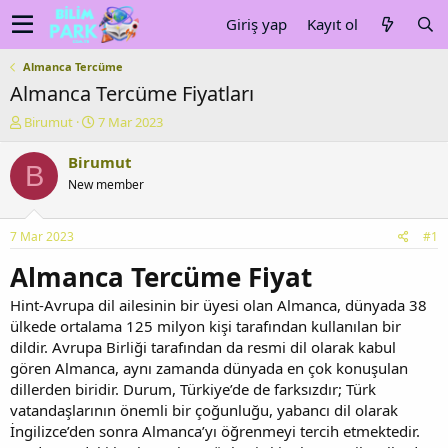
Giriş yap
Kayıt ol
Almanca Tercüme
Almanca Tercüme Fiyatları
K
B
Birumut
7 Mar 2023
o
a
n
ş
Birumut
B
u
l
New member
y
a
u
n
b
g
7 Mar 2023
#1
a
ı
ş
ç
Almanca Tercüme Fiyat
l
t
a
a
Hint-Avrupa dil ailesinin bir üyesi olan Almanca, dünyada 38
t
r
ülkede ortalama 125 milyon kişi tarafından kullanılan bir
a
i
dildir. Avrupa Birliği tarafından da resmi dil olarak kabul
n
h
gören Almanca, aynı zamanda dünyada en çok konuşulan
i
dillerden biridir. Durum, Türkiye’de de farksızdır; Türk
vatandaşlarının önemli bir çoğunluğu, yabancı dil olarak
İngilizce’den sonra Almanca’yı öğrenmeyi tercih etmektedir.