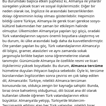
Bu durumdaki başlıca etken şüphesiz ki, Almanya ile yıllardır
süregelen yüksek ticari ve sosyal ilişkilerimizdir. Diğer bir
neden olarak ise, İngilizce ile arasındaki benzerliklerden
dolayı öğreniminin kolay olması gösterilebilir. Hepimizin
bildiği üzere Türkiye, Almanya ile gerek ticari gerekse sosyo-
kültürel bakımından her zaman bir etkileşim halinde
olmuştur. Ülkemizden Almanya’ya yapılan işçi göçü, oradaki
Türk vatandaşlarının sayısını önemli boyutlara ulaştırmış ve
bu durum, iki ülke arasındaki bağı daha da kuvvetlendirmiştir.
Öte yandan yapılan bu göç, Türk vatandaşlarının Almanca’yı
dil bilgisi, gramer, atasözleri ve aynı zamanda sokak
jargonuyla birlikte baştan sona öğrenmelerine olanak
tanımıştır. Günümüzde Almanya ile özellikle resmi ve ticari
ilişkilerimiz yüksek boyuttadır. Bu durum,
Almanca tercüme
hizmetine duyulan ihtiyacın başlıca sebebidir. Öyle ki, tercüme
bürolarından İngilizce’den sonra çevirisi en çok talep edilen
dil, Almanca’dır. Türkiye, nitelikli Almanca tercüman
konusunda ise, oldukça zengin bir kaynağa sahiptir. Bunda,
biraz önce bahsetmiş olduğumuz, dili bizzat ana dil olarak
kullanılan ülkede öğrenen Türk vatandaşlarının etkisi
büyüktür. Almanya’da yetişip, Türkiye’de Mütercim-
Tercümanlık eğitimi alan her Türk vatandaş, nitelikli birer